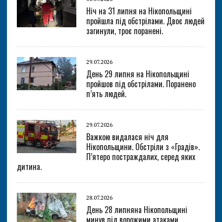
Ніч на 31 липня на Нікопольщині
пройшла під обстрілами. Двоє людей
загинули, троє поранені.
29.07.2026
День 29 липня на Нікопольщині
пройшов під обстрілами. Поранено
п’ять людей.
29.07.2026
Важкою видалася ніч для
Нікопольщини. Обстріли з «Градів».
П’ятеро постраждалих, серед яких
дитина.
28.07.2026
День 28 липняна Нікопольщині
минув під ворожими атаками.