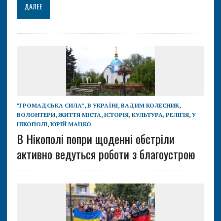
e
ai
se
e
at
er
п
ДАЛЕЕ
b
l
n
gr
s
р
o
g
a
A
а
o
er
m
p
в
k
p
и
ть
"ГРОМАДСЬКА СИЛА"
,
В УКРАЇНІ
,
ВАДИМ КОЛЕСНИК
,
ВОЛОНТЕРИ
,
ЖИТТЯ МІСТА
,
ІСТОРІЯ
,
КУЛЬТУРА
,
РЕЛІГІЯ
,
У
НІКОПОЛІ
,
ЮРІЙ МАЦКО
В Нікополі попри щоденні обстріли
активно ведуться роботи з благоустрою