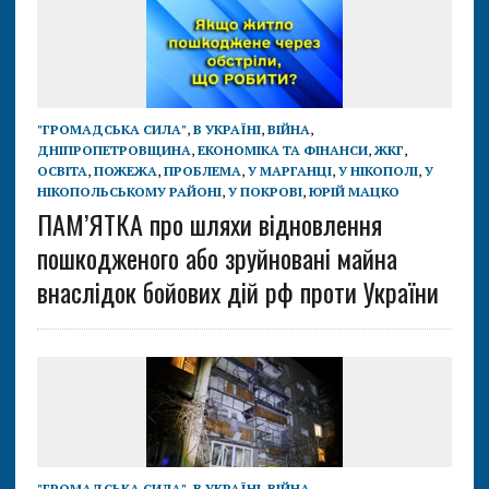
"ГРОМАДСЬКА СИЛА"
,
В УКРАЇНІ
,
ВІЙНА
,
ДНІПРОПЕТРОВЩИНА
,
ЕКОНОМІКА ТА ФІНАНСИ
,
ЖКГ
,
ОСВІТА
,
ПОЖЕЖА
,
ПРОБЛЕМА
,
У МАРГАНЦІ
,
У НІКОПОЛІ
,
У
НІКОПОЛЬСЬКОМУ РАЙОНІ
,
У ПОКРОВІ
,
ЮРІЙ МАЦКО
ПАМ’ЯТКА про шляхи відновлення
пошкодженого або зруйновані майна
внаслідок бойових дій рф проти України
"ГРОМАДСЬКА СИЛА"
,
В УКРАЇНІ
,
ВІЙНА
,