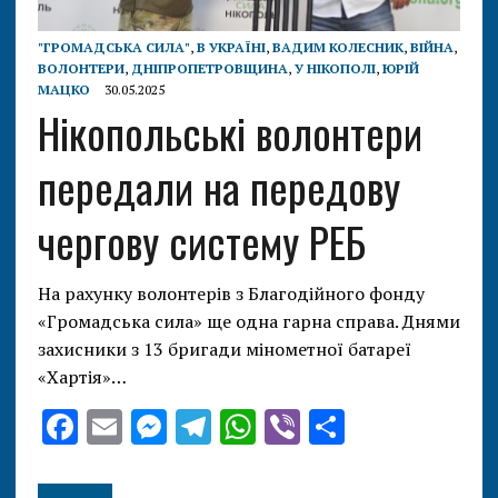
"ГРОМАДСЬКА СИЛА"
,
В УКРАЇНІ
,
ВАДИМ КОЛЕСНИК
,
ВІЙНА
,
ВОЛОНТЕРИ
,
ДНІПРОПЕТРОВЩИНА
,
У НІКОПОЛІ
,
ЮРІЙ
МАЦКО
30.05.2025
Нікопольські волонтери
передали на передову
чергову систему РЕБ
На рахунку волонтерів з Благодійного фонду
«Громадська сила» ще одна гарна справа. Днями
захисники з 13 бригади мінометної батареї
«Хартія»…
F
E
M
T
W
Vi
О
ac
m
es
el
h
b
т