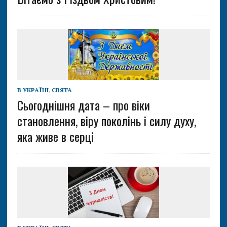
В УКРАЇНІ
,
СВЯТА
Сьогоднішня дата – про віки
становлення, віру поколінь і силу духу,
яка живе в серці