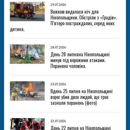
29.07.2026
Важкою видалася ніч для
Нікопольщини. Обстріли з «Градів».
П’ятеро постраждалих, серед яких
дитина.
28.07.2026
День 28 липняна Нікопольщині
минув під ворожими атаками.
Поранено чоловіка.
25.07.2026
Вдень 25 липня на Нікопольщині
ворог убив двох людей, ще троє
зазнали поранень (фото)
22.07.2026
День 22 липня на Нікопольщині