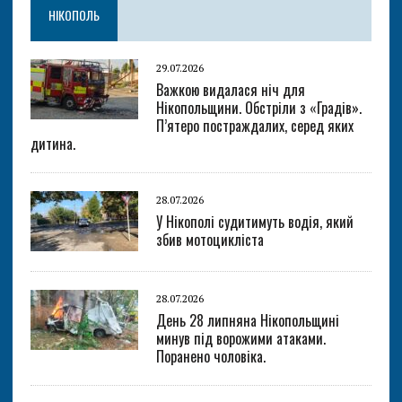
НІКОПОЛЬ
29.07.2026
Важкою видалася ніч для
Нікопольщини. Обстріли з «Градів».
П’ятеро постраждалих, серед яких
дитина.
28.07.2026
У Нікополі судитимуть водія, який
збив мотоцикліста
28.07.2026
День 28 липняна Нікопольщині
минув під ворожими атаками.
Поранено чоловіка.