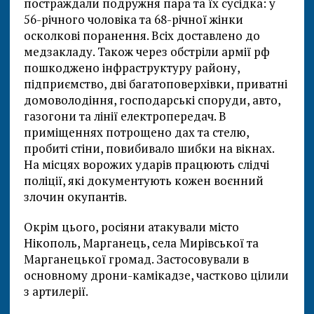
постраждали подружня пара та їх сусідка: у
56-річного чоловіка та 68-річної жінки
осколкові поранення. Всіх доставлено до
медзакладу. Також через обстріли армії рф
пошкоджено інфраструктуру району,
підприємство, дві багатоповерхівки, приватні
домоволодіння, господарські споруди, авто,
газогони та лінії електропередач. В
приміщеннях потрощено дах та стелю,
пробиті стіни, повибивало шибки на вікнах.
На місцях ворожих ударів працюють слідчі
поліції, які документують кожен воєнний
злочин окупантів.
Окрім цього, росіяни атакували місто
Нікополь, Марганець, села Мирівської та
Марганецької громад. Застосовували в
основному дрони-камікадзе, частково цілили
з артилерії.