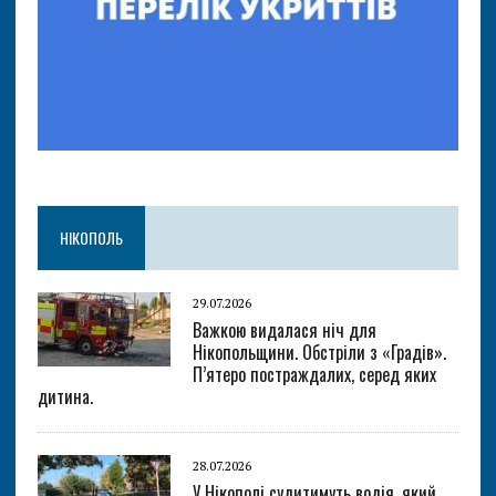
НІКОПОЛЬ
29.07.2026
Важкою видалася ніч для
Нікопольщини. Обстріли з «Градів».
П’ятеро постраждалих, серед яких
дитина.
28.07.2026
У Нікополі судитимуть водія, який