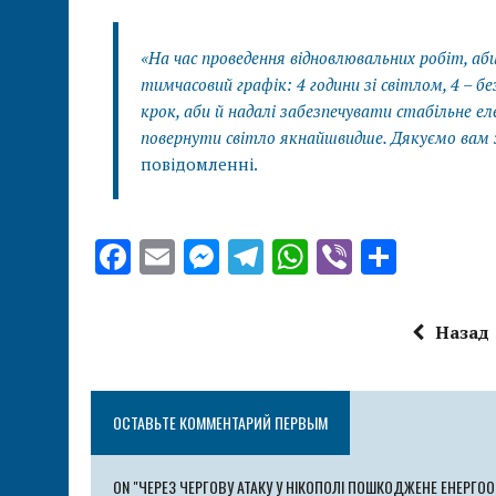
«На час проведення відновлювальних робіт, а
тимчасовий графік: 4 години зі світлом, 4 – бе
крок, аби й надалі забезпечувати стабільне 
повернути світло якнайшвидше. Дякуємо вам 
повідомленні.
F
E
M
T
W
V
О
a
m
es
el
h
ib
т
ce
ai
se
e
at
er
п
Назад
b
l
n
g
s
р
o
g
r
A
а
ОСТАВЬТЕ КОММЕНТАРИЙ ПЕРВЫМ
o
er
a
p
в
k
m
p
и
ON "ЧЕРЕЗ ЧЕРГОВУ АТАКУ У НІКОПОЛІ ПОШКОДЖЕНЕ ЕНЕРГО