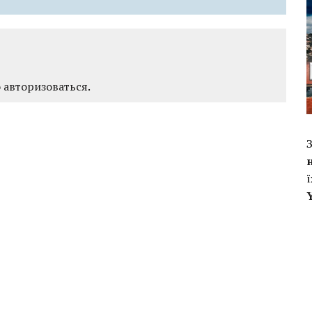
о
авторизоваться
.