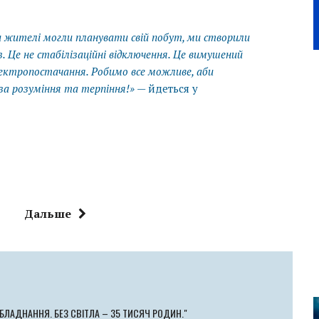
би жителі могли планувати свій побут, ми створили
з. Це не стабілізаційні відключення. Це вимушений
електропостачання. Робимо все можливе, аби
за розуміння та терпіння!»
— йдеться у
Дальше
ОБЛАДНАННЯ. БЕЗ СВІТЛА – 35 ТИСЯЧ РОДИН."