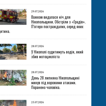
29.07.2026
Важкою видалася ніч для
Нікопольщини. Обстріли з «Градів».
П’ятеро постраждалих, серед яких
итина.
28.07.2026
У Нікополі судитимуть водія, який
збив мотоцикліста
28.07.2026
День 28 липняна Нікопольщині
минув під ворожими атаками.
Поранено чоловіка.
25.07.2026