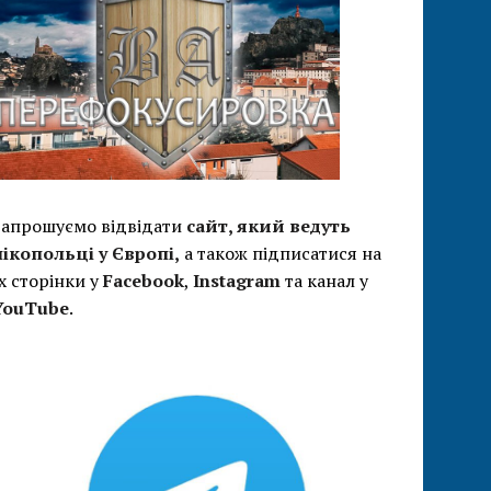
Запрошуємо відвідати
сайт, який ведуть
нікопольці у Європі,
а також підписатися на
їх сторінки у
Facebook
,
Instagram
та канал у
YouTube
.