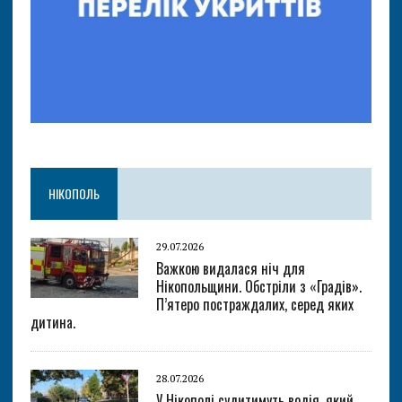
НІКОПОЛЬ
29.07.2026
Важкою видалася ніч для
Нікопольщини. Обстріли з «Градів».
П’ятеро постраждалих, серед яких
дитина.
28.07.2026
У Нікополі судитимуть водія, який