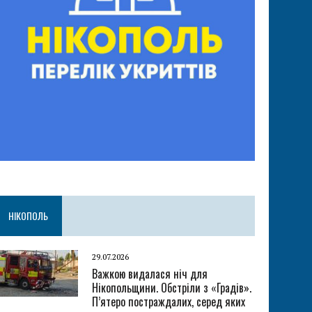
НІКОПОЛЬ
29.07.2026
Важкою видалася ніч для
Нікопольщини. Обстріли з «Градів».
П’ятеро постраждалих, серед яких