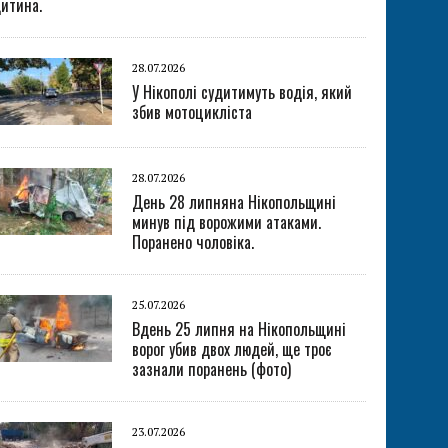
итина.
28.07.2026
У Нікополі судитимуть водія, який
збив мотоцикліста
28.07.2026
День 28 липняна Нікопольщині
минув під ворожими атаками.
Поранено чоловіка.
25.07.2026
Вдень 25 липня на Нікопольщині
ворог убив двох людей, ще троє
зазнали поранень (фото)
23.07.2026