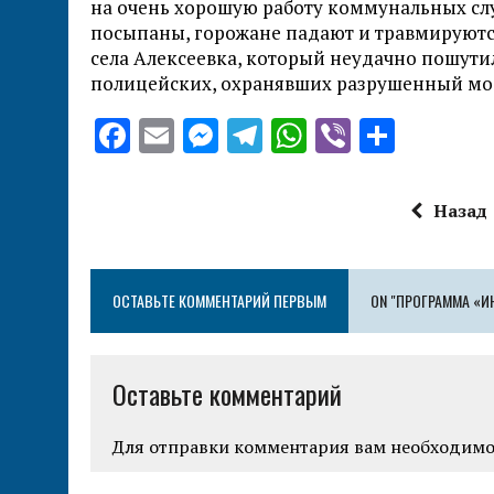
на очень хорошую работу коммунальных слу
посыпаны, горожане падают и травмируются.
села Алексеевка, который неудачно пошути
полицейских, охранявших разрушенный мо
F
E
M
T
W
V
О
a
m
es
el
h
ib
т
ce
ai
se
e
at
er
п
Назад
b
l
n
g
s
р
o
g
r
A
а
ОСТАВЬТЕ КОММЕНТАРИЙ ПЕРВЫМ
o
er
a
p
ON "ПРОГРАММА «И
в
k
m
p
и
т
Оставьте комментарий
ь
Для отправки комментария вам необходим