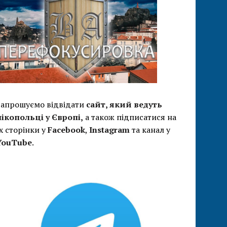
Запрошуємо відвідати
сайт, який ведуть
нікопольці у Європі,
а також підписатися на
їх сторінки у
Facebook
,
Instagram
та канал у
YouTube
.